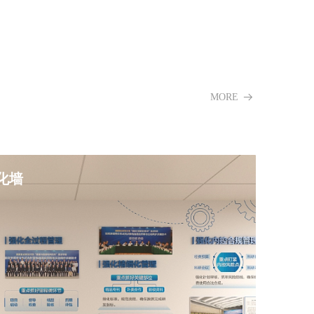
MORE
뀠
化墙