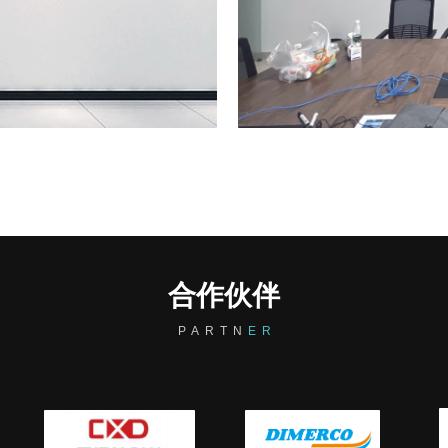
情和能量，蚀刻保持着做好的状
会议室放传统的会必议，议必
同时也使得人更加轻松和舒畅
合作伙伴
P A R T N
E R